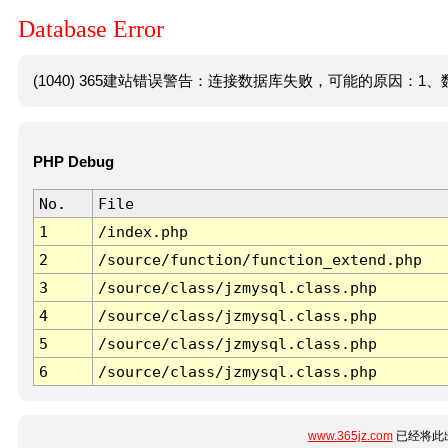
Database Error
(1040) 365建站错误警告：连接数据库失败，可能的原因：1、数
PHP Debug
No.
File
1
/index.php
2
/source/function/function_extend.php
3
/source/class/jzmysql.class.php
4
/source/class/jzmysql.class.php
5
/source/class/jzmysql.class.php
6
/source/class/jzmysql.class.php
www.365jz.com
已经将此