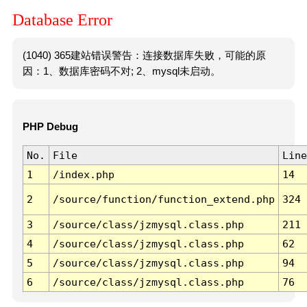
Database Error
(1040) 365建站错误警告：连接数据库失败，可能的原
因：1、数据库密码不对; 2、mysql未启动。
PHP Debug
No.
File
Line
1
/index.php
14
2
/source/function/function_extend.php
324
3
/source/class/jzmysql.class.php
211
4
/source/class/jzmysql.class.php
62
5
/source/class/jzmysql.class.php
94
6
/source/class/jzmysql.class.php
76