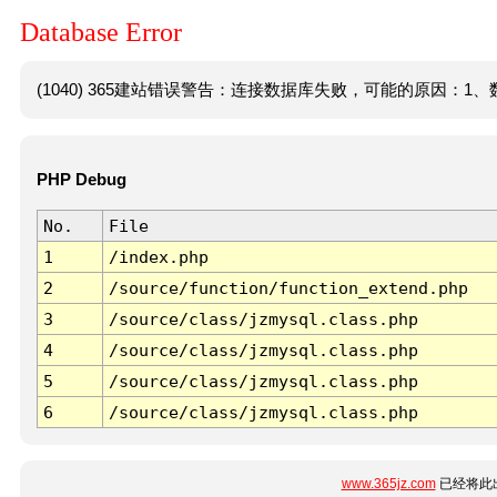
Database Error
(1040) 365建站错误警告：连接数据库失败，可能的原因：1、数
PHP Debug
No.
File
1
/index.php
2
/source/function/function_extend.php
3
/source/class/jzmysql.class.php
4
/source/class/jzmysql.class.php
5
/source/class/jzmysql.class.php
6
/source/class/jzmysql.class.php
www.365jz.com
已经将此