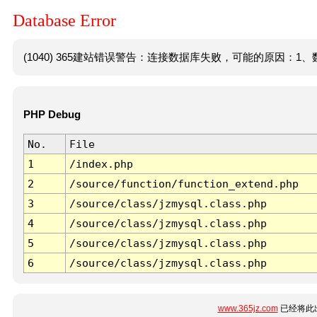
Database Error
(1040) 365建站错误警告：连接数据库失败，可能的原因：1、数
PHP Debug
No.
File
1
/index.php
2
/source/function/function_extend.php
3
/source/class/jzmysql.class.php
4
/source/class/jzmysql.class.php
5
/source/class/jzmysql.class.php
6
/source/class/jzmysql.class.php
www.365jz.com
已经将此