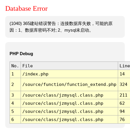
Database Error
(1040) 365建站错误警告：连接数据库失败，可能的原
因：1、数据库密码不对; 2、mysql未启动。
PHP Debug
No.
File
Line
1
/index.php
14
2
/source/function/function_extend.php
324
3
/source/class/jzmysql.class.php
211
4
/source/class/jzmysql.class.php
62
5
/source/class/jzmysql.class.php
94
6
/source/class/jzmysql.class.php
76