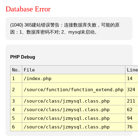
Database Error
(1040) 365建站错误警告：连接数据库失败，可能的原
因：1、数据库密码不对; 2、mysql未启动。
PHP Debug
No.
File
Line
1
/index.php
14
2
/source/function/function_extend.php
324
3
/source/class/jzmysql.class.php
211
4
/source/class/jzmysql.class.php
62
5
/source/class/jzmysql.class.php
94
6
/source/class/jzmysql.class.php
76