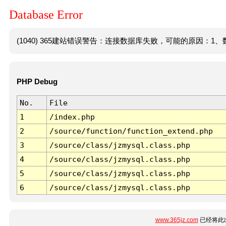
Database Error
(1040) 365建站错误警告：连接数据库失败，可能的原因：1、数
PHP Debug
No.
File
1
/index.php
2
/source/function/function_extend.php
3
/source/class/jzmysql.class.php
4
/source/class/jzmysql.class.php
5
/source/class/jzmysql.class.php
6
/source/class/jzmysql.class.php
www.365jz.com
已经将此