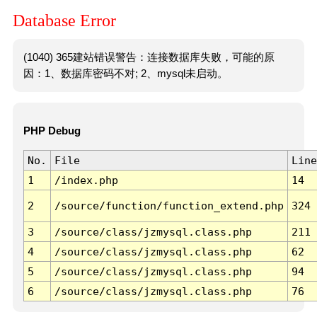
Database Error
(1040) 365建站错误警告：连接数据库失败，可能的原
因：1、数据库密码不对; 2、mysql未启动。
PHP Debug
No.
File
Line
1
/index.php
14
2
/source/function/function_extend.php
324
3
/source/class/jzmysql.class.php
211
4
/source/class/jzmysql.class.php
62
5
/source/class/jzmysql.class.php
94
6
/source/class/jzmysql.class.php
76