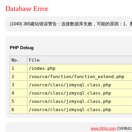
Database Error
(1040) 365建站错误警告：连接数据库失败，可能的原因：1、数
PHP Debug
No.
File
1
/index.php
2
/source/function/function_extend.php
3
/source/class/jzmysql.class.php
4
/source/class/jzmysql.class.php
5
/source/class/jzmysql.class.php
6
/source/class/jzmysql.class.php
www.365jz.com
已经将此