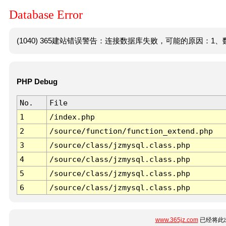
Database Error
(1040) 365建站错误警告：连接数据库失败，可能的原因：1、数
PHP Debug
No.
File
1
/index.php
2
/source/function/function_extend.php
3
/source/class/jzmysql.class.php
4
/source/class/jzmysql.class.php
5
/source/class/jzmysql.class.php
6
/source/class/jzmysql.class.php
www.365jz.com
已经将此