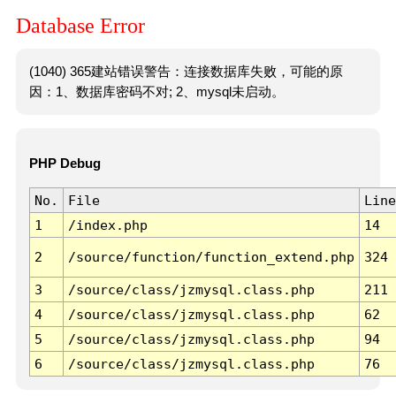
Database Error
(1040) 365建站错误警告：连接数据库失败，可能的原
因：1、数据库密码不对; 2、mysql未启动。
PHP Debug
No.
File
Line
1
/index.php
14
2
/source/function/function_extend.php
324
3
/source/class/jzmysql.class.php
211
4
/source/class/jzmysql.class.php
62
5
/source/class/jzmysql.class.php
94
6
/source/class/jzmysql.class.php
76