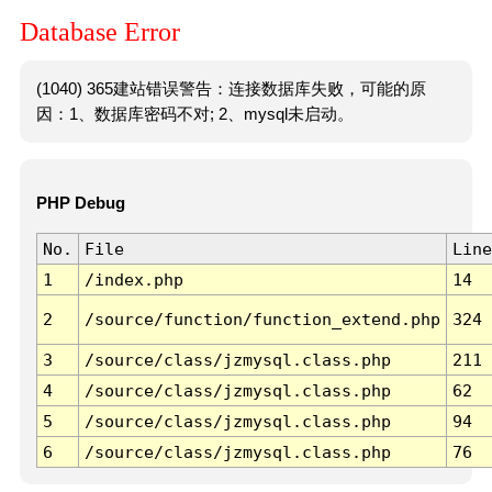
Database Error
(1040) 365建站错误警告：连接数据库失败，可能的原
因：1、数据库密码不对; 2、mysql未启动。
PHP Debug
No.
File
Line
1
/index.php
14
2
/source/function/function_extend.php
324
3
/source/class/jzmysql.class.php
211
4
/source/class/jzmysql.class.php
62
5
/source/class/jzmysql.class.php
94
6
/source/class/jzmysql.class.php
76