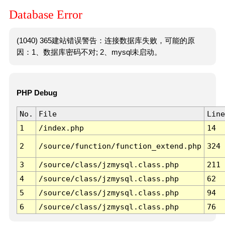
Database Error
(1040) 365建站错误警告：连接数据库失败，可能的原
因：1、数据库密码不对; 2、mysql未启动。
PHP Debug
No.
File
Line
1
/index.php
14
2
/source/function/function_extend.php
324
3
/source/class/jzmysql.class.php
211
4
/source/class/jzmysql.class.php
62
5
/source/class/jzmysql.class.php
94
6
/source/class/jzmysql.class.php
76