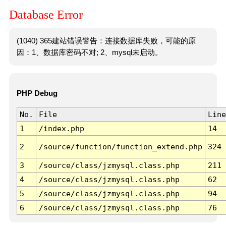
Database Error
(1040) 365建站错误警告：连接数据库失败，可能的原
因：1、数据库密码不对; 2、mysql未启动。
PHP Debug
No.
File
Line
1
/index.php
14
2
/source/function/function_extend.php
324
3
/source/class/jzmysql.class.php
211
4
/source/class/jzmysql.class.php
62
5
/source/class/jzmysql.class.php
94
6
/source/class/jzmysql.class.php
76