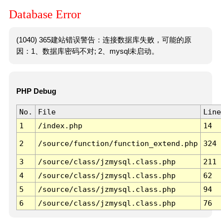
Database Error
(1040) 365建站错误警告：连接数据库失败，可能的原
因：1、数据库密码不对; 2、mysql未启动。
PHP Debug
No.
File
Line
1
/index.php
14
2
/source/function/function_extend.php
324
3
/source/class/jzmysql.class.php
211
4
/source/class/jzmysql.class.php
62
5
/source/class/jzmysql.class.php
94
6
/source/class/jzmysql.class.php
76