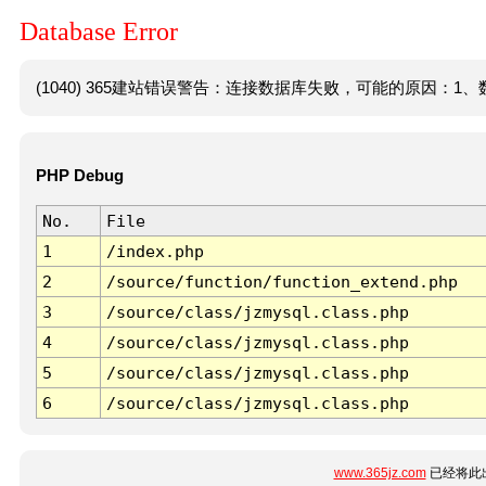
Database Error
(1040) 365建站错误警告：连接数据库失败，可能的原因：1、数
PHP Debug
No.
File
1
/index.php
2
/source/function/function_extend.php
3
/source/class/jzmysql.class.php
4
/source/class/jzmysql.class.php
5
/source/class/jzmysql.class.php
6
/source/class/jzmysql.class.php
www.365jz.com
已经将此