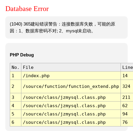
Database Error
(1040) 365建站错误警告：连接数据库失败，可能的原
因：1、数据库密码不对; 2、mysql未启动。
PHP Debug
No.
File
Line
1
/index.php
14
2
/source/function/function_extend.php
324
3
/source/class/jzmysql.class.php
211
4
/source/class/jzmysql.class.php
62
5
/source/class/jzmysql.class.php
94
6
/source/class/jzmysql.class.php
76