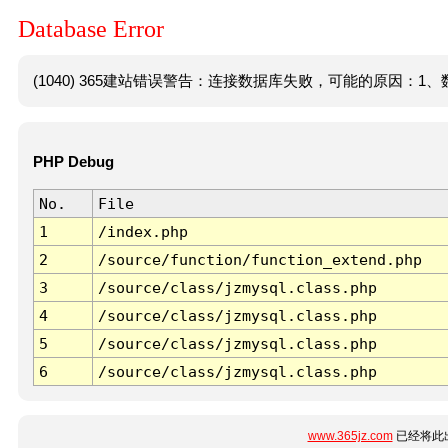
Database Error
(1040) 365建站错误警告：连接数据库失败，可能的原因：1、数
PHP Debug
No.
File
1
/index.php
2
/source/function/function_extend.php
3
/source/class/jzmysql.class.php
4
/source/class/jzmysql.class.php
5
/source/class/jzmysql.class.php
6
/source/class/jzmysql.class.php
www.365jz.com
已经将此