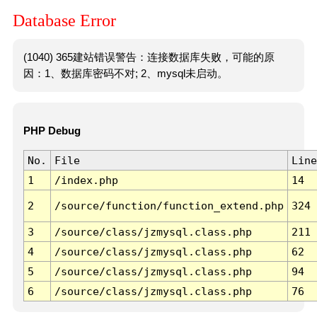
Database Error
(1040) 365建站错误警告：连接数据库失败，可能的原
因：1、数据库密码不对; 2、mysql未启动。
PHP Debug
No.
File
Line
1
/index.php
14
2
/source/function/function_extend.php
324
3
/source/class/jzmysql.class.php
211
4
/source/class/jzmysql.class.php
62
5
/source/class/jzmysql.class.php
94
6
/source/class/jzmysql.class.php
76