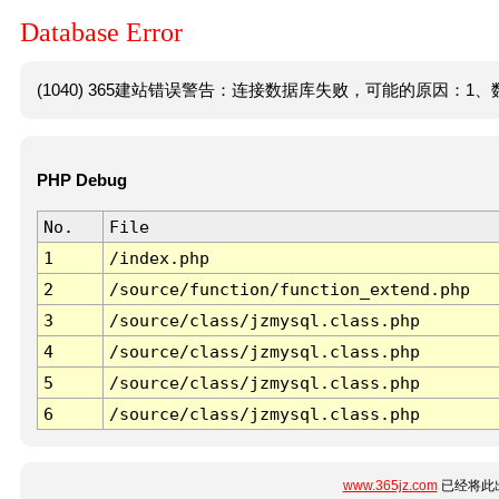
Database Error
(1040) 365建站错误警告：连接数据库失败，可能的原因：1、数
PHP Debug
No.
File
1
/index.php
2
/source/function/function_extend.php
3
/source/class/jzmysql.class.php
4
/source/class/jzmysql.class.php
5
/source/class/jzmysql.class.php
6
/source/class/jzmysql.class.php
www.365jz.com
已经将此