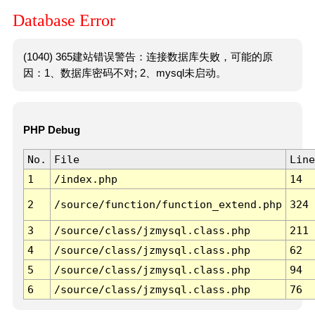
Database Error
(1040) 365建站错误警告：连接数据库失败，可能的原
因：1、数据库密码不对; 2、mysql未启动。
PHP Debug
No.
File
Line
1
/index.php
14
2
/source/function/function_extend.php
324
3
/source/class/jzmysql.class.php
211
4
/source/class/jzmysql.class.php
62
5
/source/class/jzmysql.class.php
94
6
/source/class/jzmysql.class.php
76