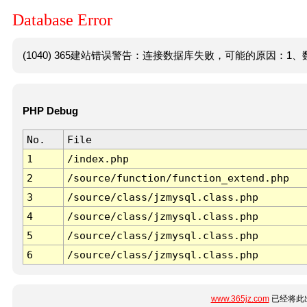
Database Error
(1040) 365建站错误警告：连接数据库失败，可能的原因：1、数
PHP Debug
No.
File
1
/index.php
2
/source/function/function_extend.php
3
/source/class/jzmysql.class.php
4
/source/class/jzmysql.class.php
5
/source/class/jzmysql.class.php
6
/source/class/jzmysql.class.php
www.365jz.com
已经将此