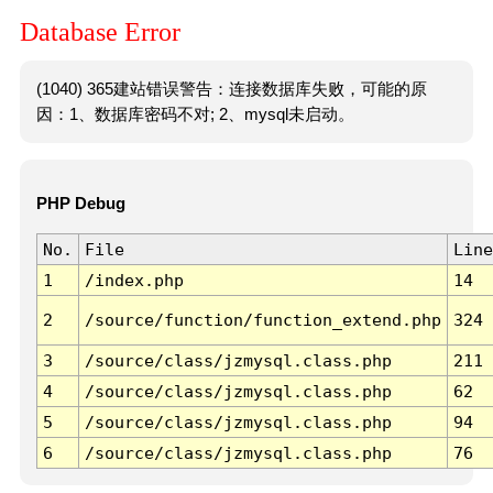
Database Error
(1040) 365建站错误警告：连接数据库失败，可能的原
因：1、数据库密码不对; 2、mysql未启动。
PHP Debug
No.
File
Line
1
/index.php
14
2
/source/function/function_extend.php
324
3
/source/class/jzmysql.class.php
211
4
/source/class/jzmysql.class.php
62
5
/source/class/jzmysql.class.php
94
6
/source/class/jzmysql.class.php
76