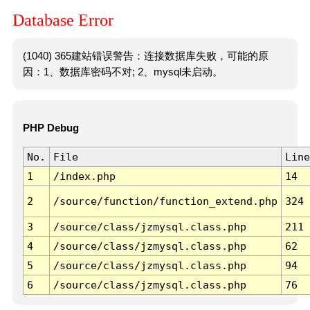
Database Error
(1040) 365建站错误警告：连接数据库失败，可能的原
因：1、数据库密码不对; 2、mysql未启动。
PHP Debug
No.
File
Line
1
/index.php
14
2
/source/function/function_extend.php
324
3
/source/class/jzmysql.class.php
211
4
/source/class/jzmysql.class.php
62
5
/source/class/jzmysql.class.php
94
6
/source/class/jzmysql.class.php
76