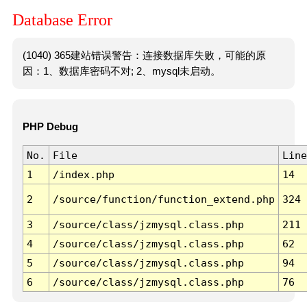
Database Error
(1040) 365建站错误警告：连接数据库失败，可能的原
因：1、数据库密码不对; 2、mysql未启动。
PHP Debug
No.
File
Line
1
/index.php
14
2
/source/function/function_extend.php
324
3
/source/class/jzmysql.class.php
211
4
/source/class/jzmysql.class.php
62
5
/source/class/jzmysql.class.php
94
6
/source/class/jzmysql.class.php
76