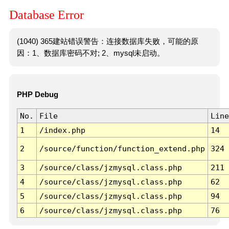
Database Error
(1040) 365建站错误警告：连接数据库失败，可能的原
因：1、数据库密码不对; 2、mysql未启动。
PHP Debug
No.
File
Line
1
/index.php
14
2
/source/function/function_extend.php
324
3
/source/class/jzmysql.class.php
211
4
/source/class/jzmysql.class.php
62
5
/source/class/jzmysql.class.php
94
6
/source/class/jzmysql.class.php
76