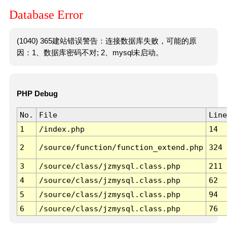
Database Error
(1040) 365建站错误警告：连接数据库失败，可能的原
因：1、数据库密码不对; 2、mysql未启动。
PHP Debug
No.
File
Line
1
/index.php
14
2
/source/function/function_extend.php
324
3
/source/class/jzmysql.class.php
211
4
/source/class/jzmysql.class.php
62
5
/source/class/jzmysql.class.php
94
6
/source/class/jzmysql.class.php
76