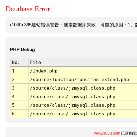
Database Error
(1040) 365建站错误警告：连接数据库失败，可能的原因：1、数
PHP Debug
No.
File
1
/index.php
2
/source/function/function_extend.php
3
/source/class/jzmysql.class.php
4
/source/class/jzmysql.class.php
5
/source/class/jzmysql.class.php
6
/source/class/jzmysql.class.php
www.365jz.com
已经将此