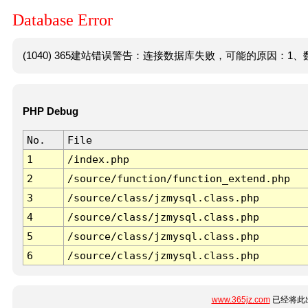
Database Error
(1040) 365建站错误警告：连接数据库失败，可能的原因：1、数
PHP Debug
No.
File
1
/index.php
2
/source/function/function_extend.php
3
/source/class/jzmysql.class.php
4
/source/class/jzmysql.class.php
5
/source/class/jzmysql.class.php
6
/source/class/jzmysql.class.php
www.365jz.com
已经将此