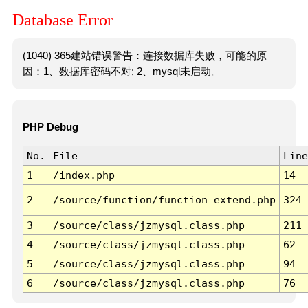
Database Error
(1040) 365建站错误警告：连接数据库失败，可能的原
因：1、数据库密码不对; 2、mysql未启动。
PHP Debug
No.
File
Line
1
/index.php
14
2
/source/function/function_extend.php
324
3
/source/class/jzmysql.class.php
211
4
/source/class/jzmysql.class.php
62
5
/source/class/jzmysql.class.php
94
6
/source/class/jzmysql.class.php
76