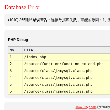
Database Error
(1040) 365建站错误警告：连接数据库失败，可能的原因：1、数
PHP Debug
No.
File
1
/index.php
2
/source/function/function_extend.php
3
/source/class/jzmysql.class.php
4
/source/class/jzmysql.class.php
5
/source/class/jzmysql.class.php
6
/source/class/jzmysql.class.php
www.365jz.com
已经将此