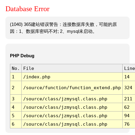
Database Error
(1040) 365建站错误警告：连接数据库失败，可能的原
因：1、数据库密码不对; 2、mysql未启动。
PHP Debug
No.
File
Line
1
/index.php
14
2
/source/function/function_extend.php
324
3
/source/class/jzmysql.class.php
211
4
/source/class/jzmysql.class.php
62
5
/source/class/jzmysql.class.php
94
6
/source/class/jzmysql.class.php
76