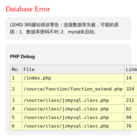
Database Error
(1040) 365建站错误警告：连接数据库失败，可能的原
因：1、数据库密码不对; 2、mysql未启动。
PHP Debug
No.
File
Line
1
/index.php
14
2
/source/function/function_extend.php
324
3
/source/class/jzmysql.class.php
211
4
/source/class/jzmysql.class.php
62
5
/source/class/jzmysql.class.php
94
6
/source/class/jzmysql.class.php
76