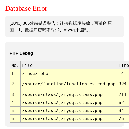
Database Error
(1040) 365建站错误警告：连接数据库失败，可能的原
因：1、数据库密码不对; 2、mysql未启动。
PHP Debug
No.
File
Line
1
/index.php
14
2
/source/function/function_extend.php
324
3
/source/class/jzmysql.class.php
211
4
/source/class/jzmysql.class.php
62
5
/source/class/jzmysql.class.php
94
6
/source/class/jzmysql.class.php
76